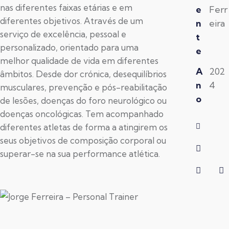
nas diferentes faixas etárias e em
e
Ferr
diferentes objetivos. Através de um
n
eira
serviço de excelência, pessoal e
t
personalizado, orientado para uma
e
melhor qualidade de vida em diferentes
A
202
âmbitos. Desde dor crónica, desequilíbrios
n
4
musculares, prevenção e pós-reabilitação
o
de lesões, doenças do foro neurológico ou
doenças oncológicas. Tem acompanhado
diferentes atletas de forma a atingirem os
seus objetivos de composição corporal ou
superar-se na sua performance atlética.