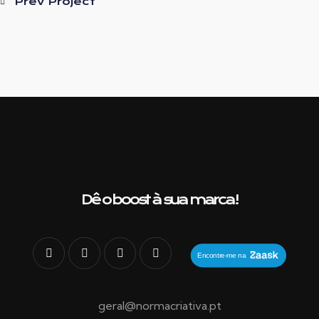
Prev Project
Dê o boost à sua marca!
geral@normacriativa.pt