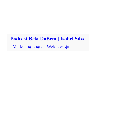
Podcast Bela DoBem | Isabel Silva
Marketing Digital
,
Web Design