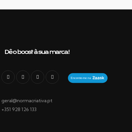
Dê o boost à sua marca!
geral@normacriativa.pt
+351 928 126 133