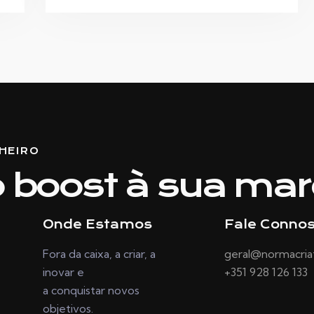
HEIRO
 boost à sua mar
Onde Estamos
Fale Conno
Fora da caixa, a criar, a
geral@normacriat
inovar e
+351 928 126 133
a conquistar novos
objetivos.