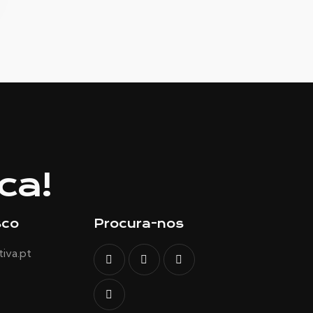
ca!
sco
Procura-nos
iva.pt